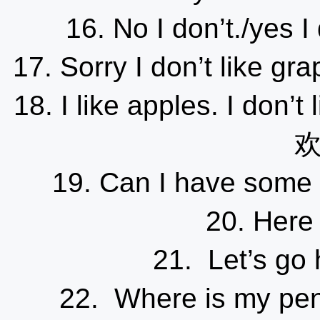
16. No I don’t./y
17. Sorry I don’t l
18. I like apples. I d
19. Can I have s
20. Here
21. Let’s 
22. Where is my 