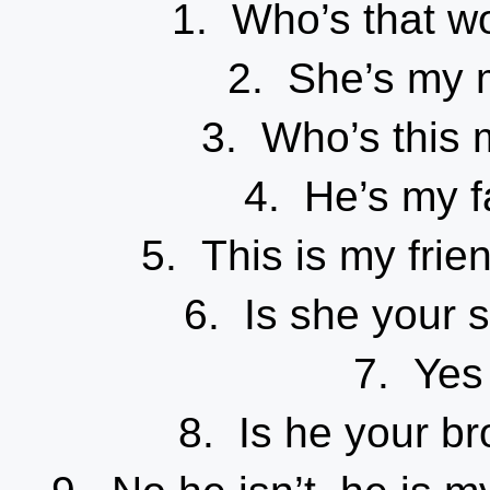
1. Who’s tha
2. She’s m
3. Who’s th
4. He’s my
5. This is my 
6. Is she you
7. Yes
8. Is he your