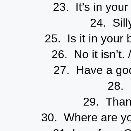
23. It’s in 
24. Si
25. Is it in 
26. No it isn’t.
27. Have a g
28.
29. Tha
30. Where ar