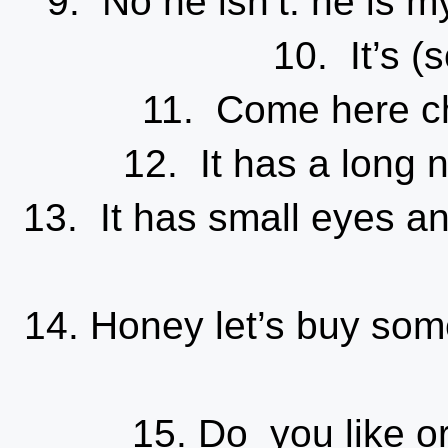
9. No he isn’t. he 
10. It’s 
11. Come here 
12. It has a l
13. It has small eye
14. Honey let’s buy
15. Do you lik