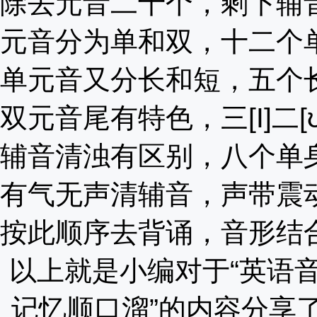
除去元音二十个
，
剩下辅
元音分为单和双
，
十二个
单元音又分长和短
，
五个
双元音尾有特色
，
三
[I]二
辅音清浊有区别
，
八个单
有气无声清辅音
，
声带震
按此顺序去背诵
，
音形结
以上就是小编对于
“
英语
记忆顺口溜”的内容分享