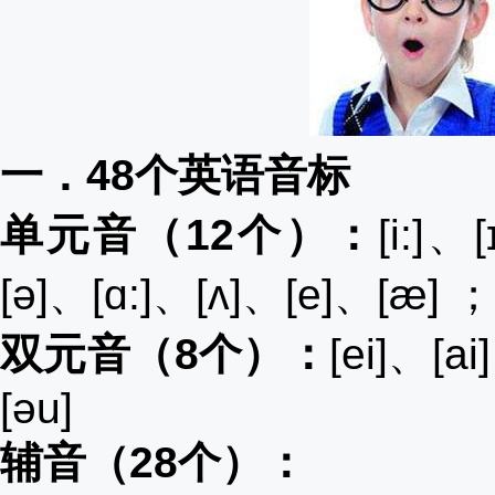
一．
48个英语音标
单元音（
12个）：
[i:]、
[ə]、[ɑ:]、[ʌ]、[e]、[æ]
；
双元音（
8个）：
[ei]、[a
[əu]
辅音（
28个）：