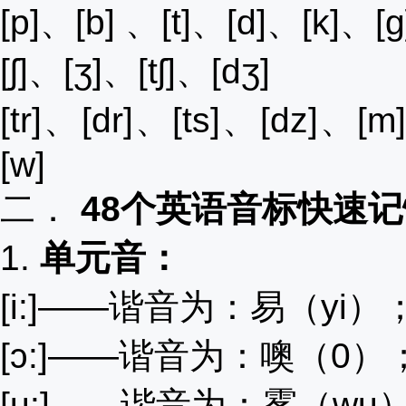
[p]、[b] 、[t]、[d]、[k]、[
[ʃ]、[ʒ]、[tʃ]、[dʒ]
[tr]、[dr]、[ts]、[dz]、[
[w]
二．
48个英语音标快速
1.
单元音：
[i:]――谐音为：易（yi
[ɔ:]――谐音为：噢（0）
[u:]――谐音为：雾（w