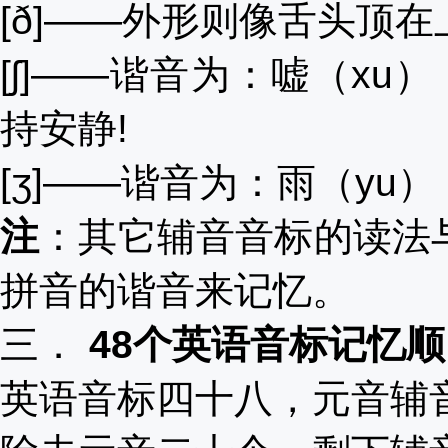
[ð]――外形则像舌头顶在
[ʃ]――谐音为：嘘（xu
持安静!
[ʒ]――谐音为：雨（yu
注
：其它辅音音标的读法
拼音的谐音来记忆。
三．
48个英语音标记忆
英语音标四十八
，
元音辅