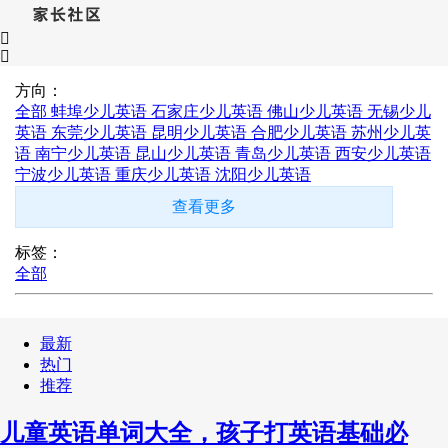
方向：
全部
蚌埠少儿英语
石家庄少儿英语
佛山少儿英语
无锡少儿
英语
东莞少儿英语
昆明少儿英语
合肥少儿英语
苏州少儿英
语
南宁少儿英语
昆山少儿英语
青岛少儿英语
西安少儿英语
宁波少儿英语
重庆少儿英语
沈阳少儿英语
查看更多
标签：
全部
最新
热门
推荐
儿童英语单词大全，孩子打英语基础必