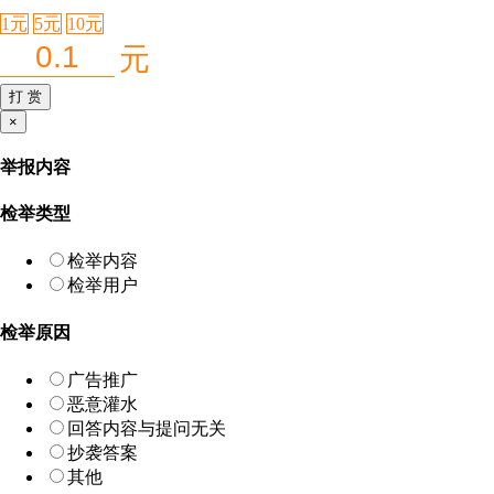
1元
5元
10元
元
打 赏
×
关
闭
举报内容
检举类型
检举内容
检举用户
检举原因
广告推广
恶意灌水
回答内容与提问无关
抄袭答案
其他