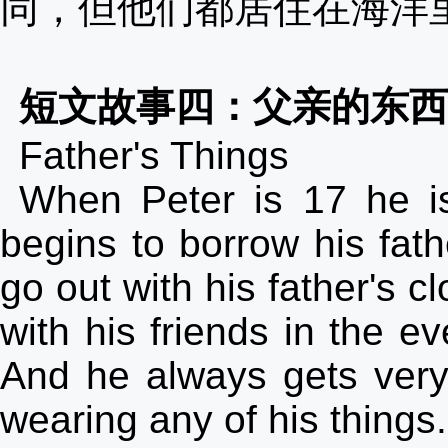
同，但他们都居住在海洋
短文故事四：父亲的东
Father's Things
When Peter is 17 he is
begins to borrow his fat
go out with his father's 
with his friends in the ev
And he always gets very
wearing any of his things.