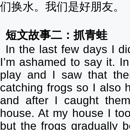
们换水。我们是好朋友。
短文故事二：抓青蛙
In the last few days I di
I’m ashamed to say it. In
play and I saw that the
catching frogs so I also h
and after I caught the
house. At my house I too
but the frogs gradually b