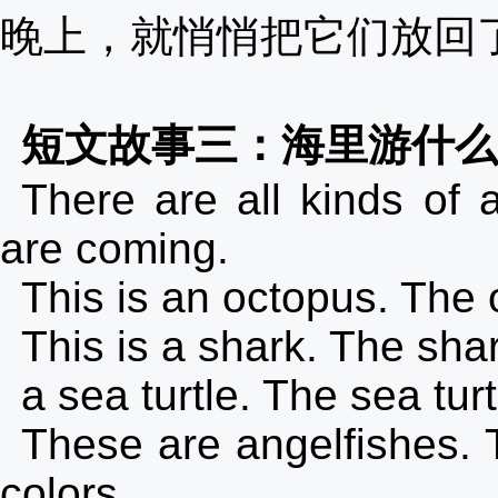
晚上，就悄悄把它们放回
短文故事三：海里游什
There are all kinds of 
are coming.
This is an octopus. The 
This is a shark. The sha
a sea turtle. The sea tur
These are angelfishes. 
colors.