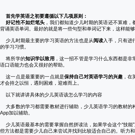
首先学英语之初要遵循以下几项原则：
好记性不如烂笔头
，我们都知道少儿时期的英语还不算难，
背诵英语单词。最好的就是将一些句型和单词记下来，这样能够
少儿时期最主要的学习英语的方法也是从
阅读
入手，只有进
的学习习惯。
将所学的
知识学以致用
，这一招不管是学习什么东西都是非
语口语能力也会又很好的帮助。
这一点是最重要的一点就是
保持自己对英语学习的兴趣
，在
才会持之以恒，遇到困难，迎难而上。
以下就讲讲具体的少儿英语该怎么学习的内容
大多数的学习都需要教材进行辅助，少儿英语学习的教材的
App加以辅助。
少儿英语最基本的需要掌握自然拼读法，如果学会这个“技能
些方法都是需要少儿自己来尝试并找到比较适合自己的。听力和