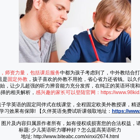
，师资力量，包括课后服务
中都为孩子考虑到了，中外教结合打
且是
固定外教
，孩子喜欢的外教不用抢，省心省力还省钱。以久
始，让少儿超强的听力辨音能力充分发挥，在纯正的英语环境和
选择的相关解析，
感兴趣的家长可以登陆官网：
https://www.98kid.
孩子学英语的固定同伴式在线课堂，全程固定欧美外教授课，精选
学习效果有保障!
【久伴英语免费试听课领取地址：
https://www
网，图片及内容归属原作者所有，如有侵权或损害您的合法权益，
标题: 少儿英语听力哪种好？怎么提高英语听力
地址: http://www.biteabc.com/xinxi/2674.html